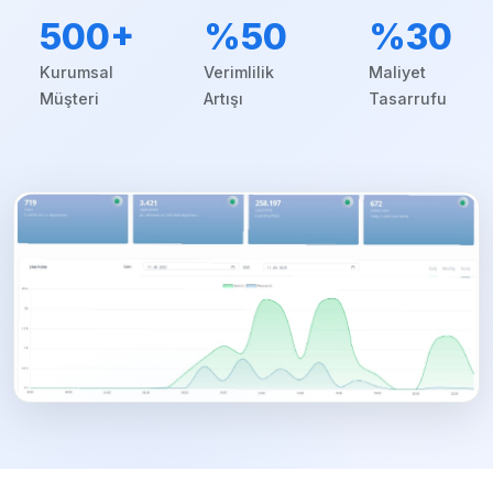
500+
%50
%30
Kurumsal
Verimlilik
Maliyet
Müşteri
Artışı
Tasarrufu